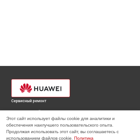
Сервисный ремонт
ВЫБЕРИ СВОЙ ГОРОД
Этот сайт использует файлы cookie для аналитики и
Замена матрицы ультрабука Huawei в
Краснодаре
обеспечения наилучшего пользовательского опыта.
Замена матрицы ультрабука Huawei в
Ростове-на-Дону
Продолжая использовать этот сайт, вы соглашаетесь с
Замена матрицы ультрабука Huawei в
Нижнем Новгороде
использованием файлов cookie.
Политика