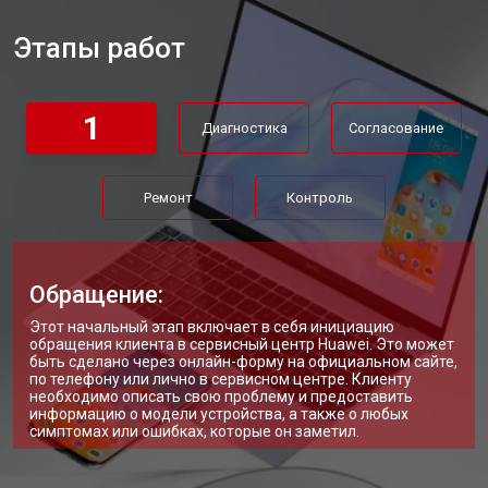
Замена матрицы ультрабука Huawei
от 3950 ₽
Заказать
Этапы работ
Замена материнской платы
от 2750 ₽
Заказать
Замена жесткого диска HDD/SSD
от 1450 ₽
Заказать
1
Диагностика
Согласование
Ремонт
Контроль
Обращение:
Этот начальный этап включает в себя инициацию
обращения клиента в сервисный центр Huawei. Это может
быть сделано через онлайн-форму на официальном сайте,
по телефону или лично в сервисном центре. Клиенту
необходимо описать свою проблему и предоставить
информацию о модели устройства, а также о любых
симптомах или ошибках, которые он заметил.