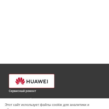
Сервисный ремонт
ВЫБЕРИ СВОЙ ГОРОД
Этот сайт использует файлы cookie для аналитики и
Установка видеокарты ультрабука Huawei в
Краснодаре