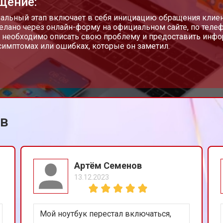
щение:
от 70 мин
о
чальный этап включает в себя инициацию обращения клиен
елано через онлайн-форму на официальном сайте, по телеф
 необходимо описать свою проблему и предоставить инфор
имптомах или ошибках, которые он заметил.
от 50 мин
о
от 70 мин
о
ов
от 50 мин
о
от 110 мин
о
Артём Семенов
13.12.2023
от 60 мин
о
Мой ноутбук перестал включаться,