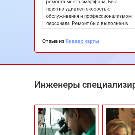
Замена жесткого диска HDD/SSD
ремонта моего смартфона. Был
приятно удивлен скоростью
обслуживания и профессионализмом
персонала. Ремонт был выполнен в
тот же день, что сэкономило мне
много времени. Особенно
Отзыв из
Яндекс карты
порадовало использование
оригинальных запчастей, благодаря
чему телефон работает как новый.
Рекомендую этот сервис всем
владельцам техники Huawei.
Инженеры специализир