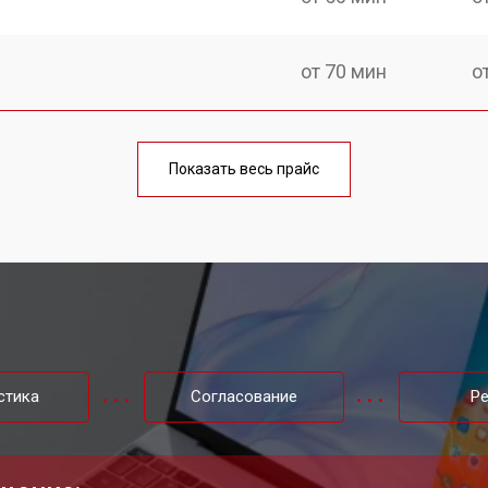
от 70 мин
о
от 60 мин
о
Показать весь прайс
от 70 мин
о
от 50 мин
о
от 60 мин
о
стика
Согласование
Р
от 40 мин
о