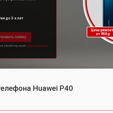
ия до 3-х лет
Цена ремон
от 950 р.
править заявку
 на обработку моих
персональных
телефона Huawei P40