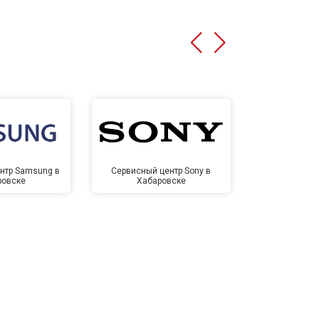
нтр Samsung в
Сервисный центр Sony в
Сервисный ц
ровске
Хабаровске
Хаба