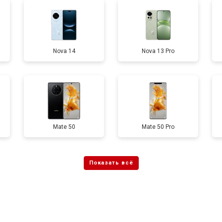
от 60 мин
о
Nova 14
Nova 13 Pro
от 50 мин
о
от 90 мин
о
от 40 мин
о
Mate 50
Mate 50 Pro