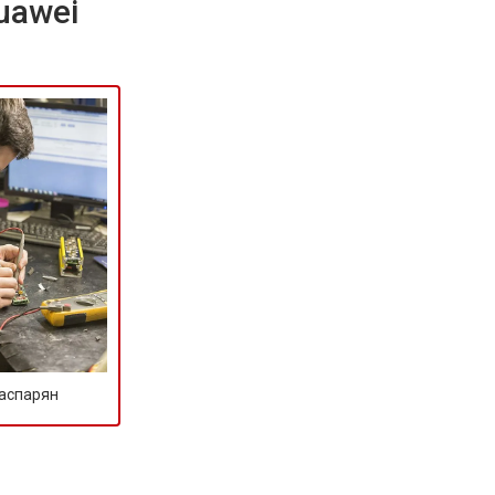
uawei
Гаспарян