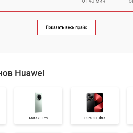
от 40 мин
о
от 70 мин
о
Показать весь прайс
от 50 мин
о
от 70 мин
о
нов Huawei
от 60 мин
о
от 60 мин
о
Mate70 Pro
Pura 80 Ultra
от 60 мин
о