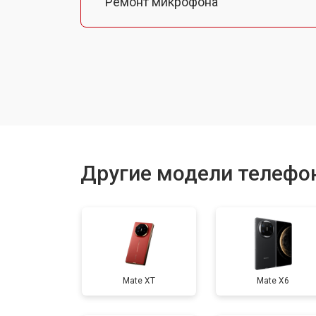
Ремонт микрофона
Замена шлейфа
Замена разъема питания
Ремонт камеры
Другие модели телефо
Замена материнской платы
Замена задней крышки
Mate XT
Mate X6
Замена дисплея (экрана)