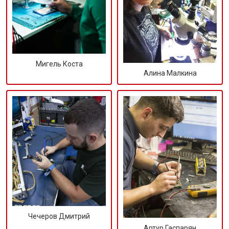
Мигель Коста
Алина Малкина
Чечеров Дмитрий
Артур Гаспарян