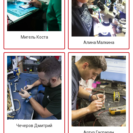
Мигель Коста
Алина Малкина
Чечеров Дмитрий
Артур Гаспарян