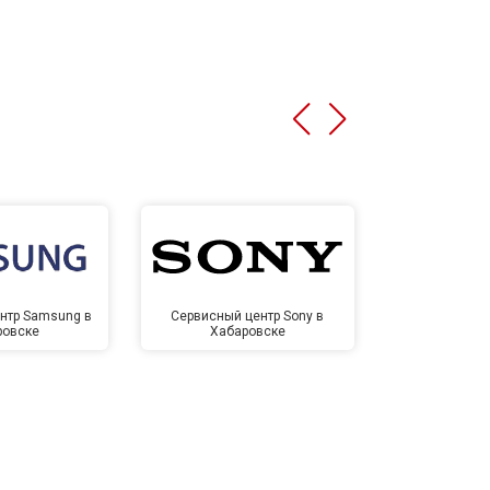
нтр Samsung в
Сервисный центр Sony в
Сервисный ц
ровске
Хабаровске
Хаба