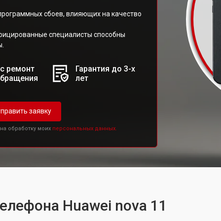
 программных сбоев, влияющих на качество
ифицированные специалисты способны
ы.
с ремонт
Гарантия до 3-х
обращения
лет
править заявку
 на обработку моих
персональных данных.
телефона Huawei nova 11