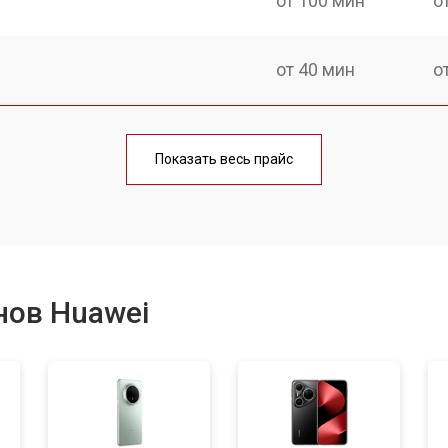
от 100 мин
о
от 40 мин
о
от 70 мин
о
Показать весь прайс
от 50 мин
о
от 60 мин
о
нов Huawei
от 60 мин
о
от 60 мин
о