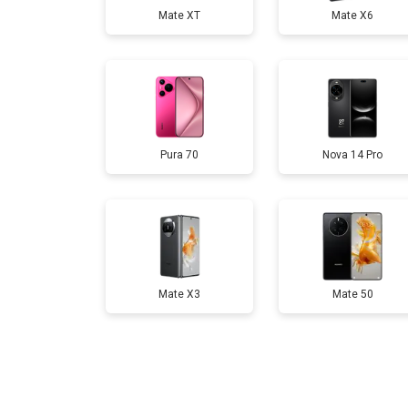
Mate XT
Mate X6
Замена аккумулятора
Замена кнопки включения
Pura 70
Nova 14 Pro
Ремонт цепи питания
Ремонт динамика
Mate X3
Mate 50