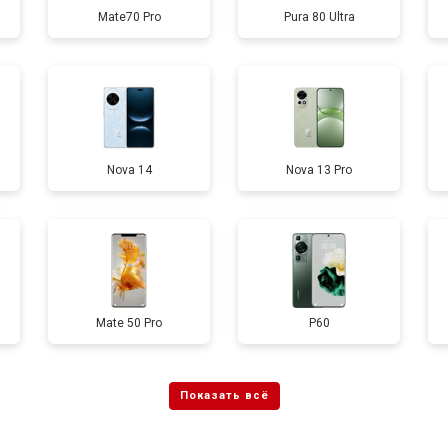
Mate70 Pro
Pura 80 Ultra
от 60 мин
о
от 50 мин
о
Nova 14
Nova 13 Pro
от 90 мин
о
от 40 мин
о
Mate 50 Pro
P60