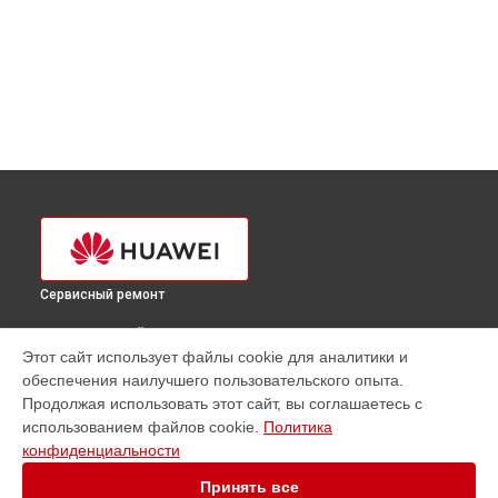
Сервисный ремонт
ВЫБЕРИ СВОЙ ГОРОД
Этот сайт использует файлы cookie для аналитики и
Замена дисплея (экрана) телефона Mate 20X Huawei в
обеспечения наилучшего пользовательского опыта.
Краснодаре
Продолжая использовать этот сайт, вы соглашаетесь с
Замена дисплея (экрана) телефона Mate 20X Huawei в
использованием файлов cookie.
Политика
Ростове-на-Дону
конфиденциальности
Замена дисплея (экрана) телефона Mate 20X Huawei в
Нижнем Новгороде
Принять все