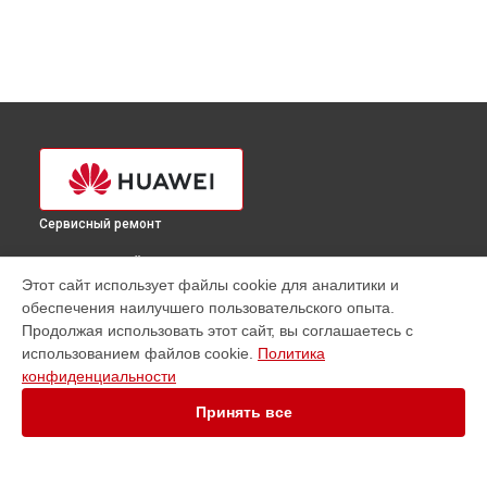
Сервисный ремонт
ВЫБЕРИ СВОЙ ГОРОД
Этот сайт использует файлы cookie для аналитики и
Ремонт сервера Tecal RH2288H V2 Huawei в
Краснодаре
обеспечения наилучшего пользовательского опыта.
Ремонт сервера Tecal RH2288H V2 Huawei в
Ростове-на-
Продолжая использовать этот сайт, вы соглашаетесь с
Дону
использованием файлов cookie.
Политика
Ремонт сервера Tecal RH2288H V2 Huawei в
Нижнем
конфиденциальности
Новгороде
Принять все
Ремонт сервера Tecal RH2288H V2 Huawei в
Новосибирске
Ремонт сервера Tecal RH2288H V2 Huawei в
Челябинске
Ремонт сервера Tecal RH2288H V2 Huawei в
Екатеринбурге