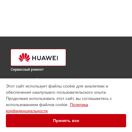
Сервисный ремонт
ВЫБЕРИ СВОЙ ГОРОД
Этот сайт использует файлы cookie для аналитики и
Ремонт сервера TaiShan 200 5280 V2 Huawei в
Краснодаре
обеспечения наилучшего пользовательского опыта.
Ремонт сервера TaiShan 200 5280 V2 Huawei в
Ростове-на-
Продолжая использовать этот сайт, вы соглашаетесь с
Дону
использованием файлов cookie.
Политика
Ремонт сервера TaiShan 200 5280 V2 Huawei в
Нижнем
конфиденциальности
Новгороде
Принять все
Ремонт сервера TaiShan 200 5280 V2 Huawei в
Новосибирске