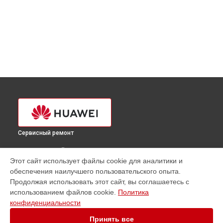
Сервисный ремонт
ВЫБЕРИ СВОЙ ГОРОД
Этот сайт использует файлы cookie для аналитики и
Ремонт сервера FusionServer Pro XH321L V5 Huawei в
обеспечения наилучшего пользовательского опыта.
Краснодаре
Продолжая использовать этот сайт, вы соглашаетесь с
Ремонт сервера FusionServer Pro XH321L V5 Huawei в
использованием файлов cookie.
Политика
Ростове-на-Дону
конфиденциальности
Ремонт сервера FusionServer Pro XH321L V5 Huawei в
Нижнем Новгороде
Принять все