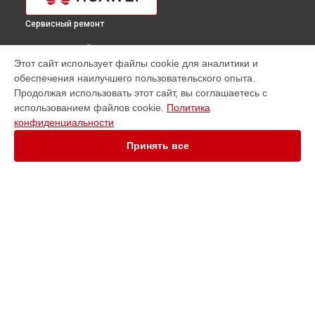
Сервисный ремонт
ВЫБЕРИ СВОЙ ГОРОД
Этот сайт использует файлы cookie для аналитики и
Ремонт планшета Matepad Pro MRX-W09 Huawei в
обеспечения наилучшего пользовательского опыта.
Краснодаре
Продолжая использовать этот сайт, вы соглашаетесь с
Ремонт планшета Matepad Pro MRX-W09 Huawei в
Ростове-
использованием файлов cookie.
Политика
на-Дону
конфиденциальности
Ремонт планшета Matepad Pro MRX-W09 Huawei в
Нижнем
Новгороде
Принять все
Ремонт планшета Matepad Pro MRX-W09 Huawei в
Новосибирске
Ремонт планшета Matepad Pro MRX-W09 Huawei в
Челябинске
Ремонт планшета Matepad Pro MRX-W09 Huawei в
УСТРОЙСТВА
Екатеринбурге
Ремонт планшета Matepad Pro MRX-W09 Huawei в
Казани
Ноутбук
Ремонт планшета Matepad Pro MRX-W09 Huawei в
Уфе
Телефон
Ремонт планшета Matepad Pro MRX-W09 Huawei в
Смарт-часы
Воронеже
Сервер
Ремонт планшета Matepad Pro MRX-W09 Huawei в
Источник бесперебойного питания
Волгограде