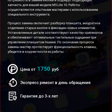
потребность в замене кнопки и подберут подходящую
запчасть для вашей модели M5 Lite 10. Работы
осуществляются опытными мастерами с использованием
специального инструмента.
Процесс замены включает разборку планшета, аккуратное
отделение старых кнопок и фиксацию новых элементов.
Установленные детали соответствуют качеству оригиналов
и обеспечивают оптимальные тактильные ощущения при
управлении планшетом Huawei. По окончании процесса
замены мастер протестирует функциональность клавиш,
убедится в корректности их работы.
1750
Цена от
руб
Экспресс ремонт в день обращения
Гарантия до 3-х лет