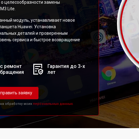
 о целесообразности замены
3 Lite.
анный модуль, устанавливает новое
аншета Huawei. Установка
нальных деталей и проверенным
ровень сервиса и быстрое возвращение
с ремонт
Гарантия до 3-х
обращения
лет
править заявку
 на обработку моих
персональных данных.