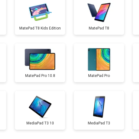
от 90 мин
о
MatePad T8 Kids Edition
MatePad T8
от 50 мин
о
от 60 мин
о
MatePad Pro 10.8
MatePad Pro
от 70 мин
о
MediaPad T3 10
MediaPad T3