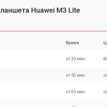
планшета Huawei M3 Lite
Время
Ц
от 20 мин
б
от 50 мин
о
от 60 мин
о