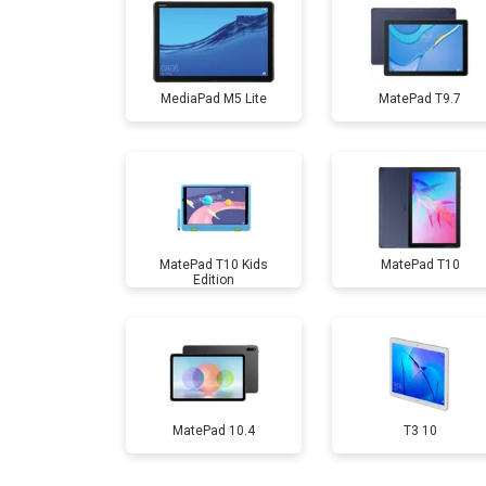
Замена дисплея (экрана)
MediaPad M5 Lite
MatePad T9.7
Замена аккумулятора
Замена материнской платы
MatePad T10 Kids
MatePad T10
Замена кнопок
Edition
MatePad 10.4
T3 10