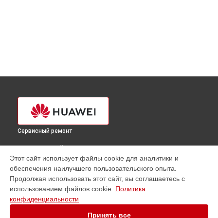
Сервисный ремонт
ВЫБЕРИ СВОЙ ГОРОД
Этот сайт использует файлы cookie для аналитики и
Ремонт планшета Huawei в
Краснодаре
обеспечения наилучшего пользовательского опыта.
Ремонт планшета Huawei в
Ростове-на-Дону
Продолжая использовать этот сайт, вы соглашаетесь с
Ремонт планшета Huawei в
Нижнем Новгороде
использованием файлов cookie.
Политика
конфиденциальности
Ремонт планшета Huawei в
Новосибирске
Ремонт планшета Huawei в
Челябинске
Принять все