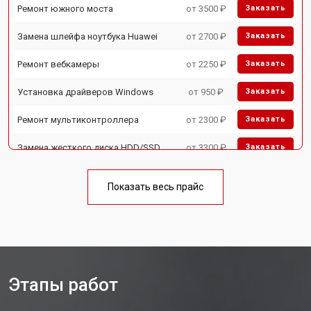
Ремонт южного моста
от 3500 ₽
Заказать
Замена шлейфа ноутбука Huawei
от 2700 ₽
Заказать
Ремонт вебкамеры
от 2250 ₽
Заказать
Установка драйверов Windows
от 950 ₽
Заказать
Ремонт мультиконтроллера
от 2300 ₽
Заказать
Замена жесткого диска HDD/SSD
от 3300 ₽
Заказать
Замена разъема HDMI
от 3800 ₽
Заказать
Показать весь прайс
Замена клавиатуры
от 2900 ₽
Заказать
Замена аккумулятора
от 1200 ₽
Заказать
Замена материнской платы
от 2300 ₽
Заказать
Этапы работ
Замена матрицы ноутбука Huawei
от 2300 ₽
Заказать