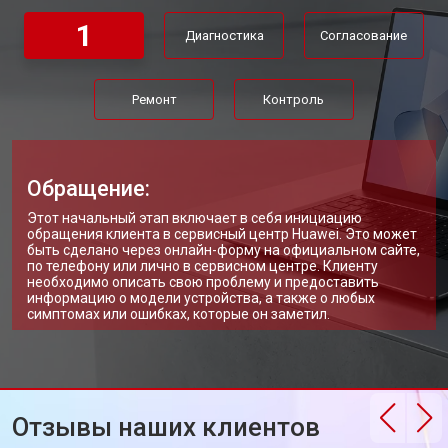
Замена Wi-Fi ноутбука Huawei
от 2200 ₽
Заказать
1
Диагностика
Согласование
Ремонт цепи питания
от 3500 ₽
Заказать
Замена USB порта
от 2200 ₽
Заказать
Ремонт
Контроль
Замена звуковой карты
от 1700 ₽
Заказать
Замена кулера ноутбука Huawei
от 2600 ₽
Заказать
Обращение:
Замена микрофона
от 2600 ₽
Заказать
Этот начальный этап включает в себя инициацию
обращения клиента в сервисный центр Huawei. Это может
Замена оперативной памяти
от 1100 ₽
Заказать
быть сделано через онлайн-форму на официальном сайте,
по телефону или лично в сервисном центре. Клиенту
необходимо описать свою проблему и предоставить
Прошивка BIOS ноутбука Huawei
от 1500 ₽
Заказать
информацию о модели устройства, а также о любых
симптомах или ошибках, которые он заметил.
Замена северного моста
от 3500 ₽
Заказать
Ремонт петель ноутбука Huawei
от 3990 ₽
Заказать
Отзывы наших клиентов