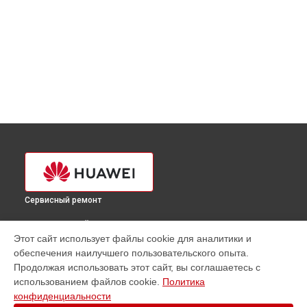
Сервисный ремонт
ВЫБЕРИ СВОЙ ГОРОД
Этот сайт использует файлы cookie для аналитики и
Замена тачпада ноутбука Huawei в
Краснодаре
обеспечения наилучшего пользовательского опыта.
Замена тачпада ноутбука Huawei в
Ростове-на-Дону
Продолжая использовать этот сайт, вы соглашаетесь с
Замена тачпада ноутбука Huawei в
Нижнем Новгороде
использованием файлов cookie.
Политика
конфиденциальности
Замена тачпада ноутбука Huawei в
Новосибирске