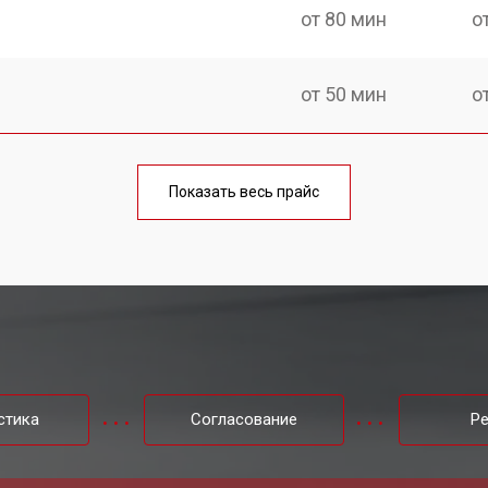
от 80 мин
о
от 50 мин
о
от 100 мин
о
Показать весь прайс
от 80 мин
о
от 40 мин
о
от 80 мин
о
стика
Согласование
Р
от 60 мин
о