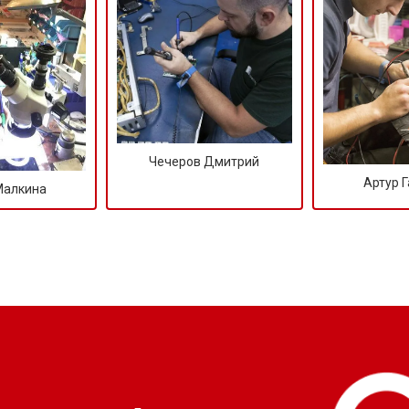
от 50 мин
о
от 100 мин
о
Чечеров Дмитрий
от 70 мин
о
Артур 
Малкина
?