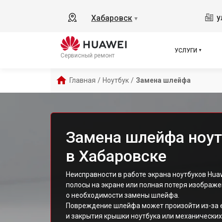
у
Хабаровск
▼
УСЛУГИ
Сервисный ремонт
Главная
/
Ноутбук
/
Замена шлейфа
Замена шлейфа ноут
в Хабаровске
Неисправности в работе экрана ноутбуков Huaw
полосы на экране или полная потеря изображе
о необходимости замены шлейфа.
Повреждение шлейфа может произойти из-за е
и закрытия крышки ноутбука или механически