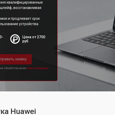
awei квалифицированные
 шлейф, восстанавливая
омок и продлевает срок
льзование устройства.
3-
Цена от 2700
руб
править заявку
 на обработку моих
персональных
ка Huawei