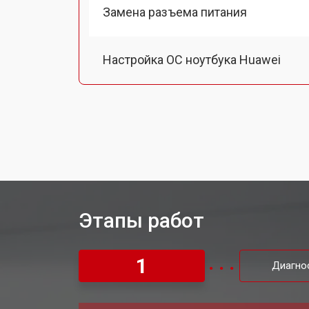
Замена разъема питания
Настройка ОС ноутбука Huawei
Ремонт южного моста
Ремонт вебкамеры
Установка драйверов Windows
Этапы работ
Ремонт мультиконтроллера
1
Диагно
Замена жесткого диска HDD/SSD