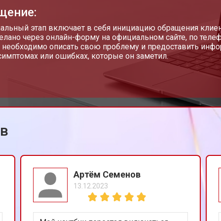
щение:
от 110 мин
о
чальный этап включает в себя инициацию обращения клиен
елано через онлайн-форму на официальном сайте, по телеф
 необходимо описать свою проблему и предоставить инфор
имптомах или ошибках, которые он заметил.
от 50 мин
о
от 90 мин
о
ов
от 40 мин
о
от 80 мин
о
Артём Семенов
13.12.2023
от 50 мин
о