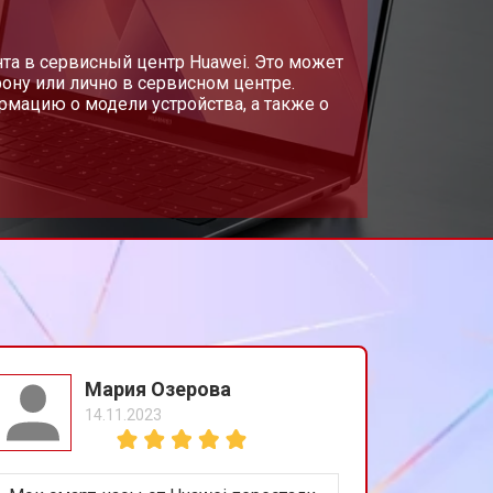
т 3800 ₽
та в сервисный центр Huawei. Это может
Заказать
ону или лично в сервисном центре.
мацию о модели устройства, а также о
т 1500 ₽
Заказать
т 2900 ₽
Заказать
т 1200 ₽
Заказать
т 2300 ₽
Заказать
Мария Озерова
14.11.2023
т 2300 ₽
Заказать