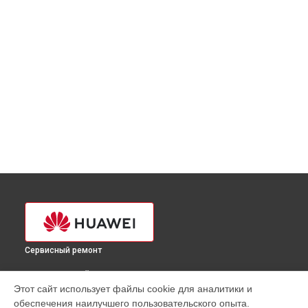
Сервисный ремонт
ВЫБЕРИ СВОЙ ГОРОД
Этот сайт использует файлы cookie для аналитики и
Замена северного моста ноутбука Huawei в
Краснодаре
обеспечения наилучшего пользовательского опыта.