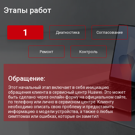
Этапы работ
Замена материнской платы
от 2300 ₽
Заказать
Замена матрицы ноутбука Huawei
от 2300 ₽
Заказать
1
Диагностика
Согласование
Замена Wi-Fi ноутбука Huawei
от 2200 ₽
Заказать
Ремонт цепи питания
от 3500 ₽
Заказать
Ремонт
Контроль
Замена USB порта
от 2200 ₽
Заказать
Замена звуковой карты
от 1700 ₽
Заказать
Обращение:
Замена кулера ноутбука Huawei
от 2600 ₽
Заказать
Этот начальный этап включает в себя инициацию
обращения клиента в сервисный центр Huawei. Это может
Замена микрофона
от 2600 ₽
Заказать
быть сделано через онлайн-форму на официальном сайте,
по телефону или лично в сервисном центре. Клиенту
необходимо описать свою проблему и предоставить
Замена оперативной памяти
от 1100 ₽
Заказать
информацию о модели устройства, а также о любых
симптомах или ошибках, которые он заметил.
Прошивка BIOS ноутбука Huawei
от 1500 ₽
Заказать
Ремонт петель ноутбука Huawei
от 3990 ₽
Заказать