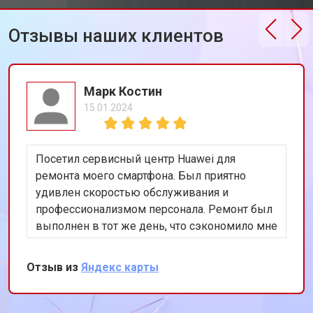
Отзывы наших клиентов
Марк Костин
15.01.2024
Посетил сервисный центр Huawei для
ремонта моего смартфона. Был приятно
удивлен скоростью обслуживания и
профессионализмом персонала. Ремонт был
выполнен в тот же день, что сэкономило мне
много времени. Особенно порадовало
использование оригинальных запчастей,
Отзыв из
Яндекс карты
благодаря чему телефон работает как новый.
Рекомендую этот сервис всем владельцам
техники Huawei.