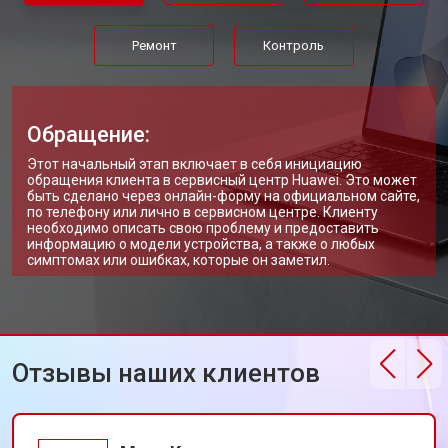
Ремонт цепи питания
от 3500 ₽
Заказать
Ремонт
Контроль
Замена USB порта
от 2200 ₽
Заказать
Замена звуковой карты
от 1700 ₽
Заказать
Обращение:
Замена кулера ноутбука Huawei
от 2600 ₽
Заказать
Этот начальный этап включает в себя инициацию
обращения клиента в сервисный центр Huawei. Это может
Замена микрофона
от 2600 ₽
Заказать
быть сделано через онлайн-форму на официальном сайте,
по телефону или лично в сервисном центре. Клиенту
необходимо описать свою проблему и предоставить
Прошивка BIOS ноутбука Huawei
от 1500 ₽
Заказать
информацию о модели устройства, а также о любых
симптомах или ошибках, которые он заметил.
Замена северного моста
от 3500 ₽
Заказать
Ремонт петель ноутбука Huawei
от 3990 ₽
Заказать
Отзывы наших клиентов