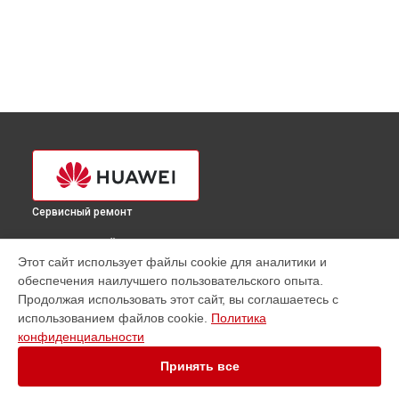
Сервисный ремонт
ВЫБЕРИ СВОЙ ГОРОД
Этот сайт использует файлы cookie для аналитики и
Замена оперативной памяти ноутбука Huawei в
обеспечения наилучшего пользовательского опыта.
Краснодаре
Продолжая использовать этот сайт, вы соглашаетесь с
Замена оперативной памяти ноутбука Huawei в
Ростове-
использованием файлов cookie.
Политика
на-Дону
конфиденциальности
Замена оперативной памяти ноутбука Huawei в
Нижнем
Новгороде
Принять все
Замена оперативной памяти ноутбука Huawei в
Новосибирске