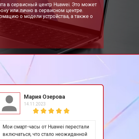
т 3300 ₽
та в сервисный центр Huawei. Это может
Заказать
ону или лично в сервисном центре.
мацию о модели устройства, а также о
т 3800 ₽
Заказать
т 1500 ₽
Заказать
т 1200 ₽
Заказать
т 2300 ₽
Заказать
Мария Озерова
14.11.2023
т 2300 ₽
Заказать
Мои смарт-часы от Huawei перестали
т 2200 ₽
Заказать
включаться, что стало неожиданной