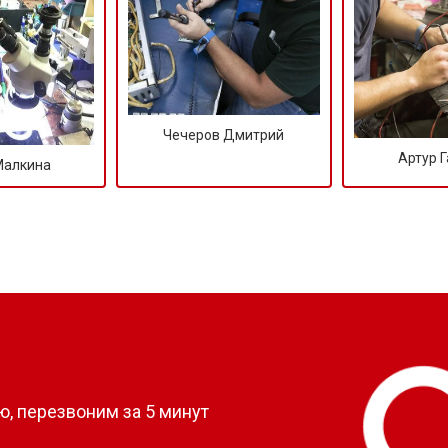
от 50 мин
о
от 100 мин
о
Чечеров Дмитрий
от 70 мин
о
Артур 
Малкина
?
, перезвоним за 5 минут