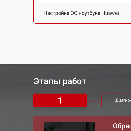
Настройка ОС ноутбука Huawei
Ремонт южного моста
Замена шлейфа ноутбука Huawei
Ремонт вебкамеры
Этапы работ
Установка драйверов Windows
1
Диагно
Ремонт мультиконтроллера
Обра