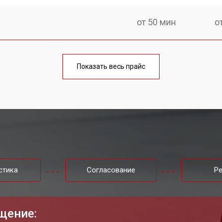
от 50 мин
о
от 100 мин
о
Показать весь прайс
от 60 мин
о
от 80 мин
о
от 40 мин
о
стика
Согласование
Р
от 80 мин
о
щение: