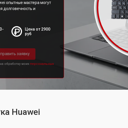
ei опытные мастера могут
я долговечность и
3-
Цена от 2900
руб
править заявку
 на обработку моих
персональных
ка Huawei