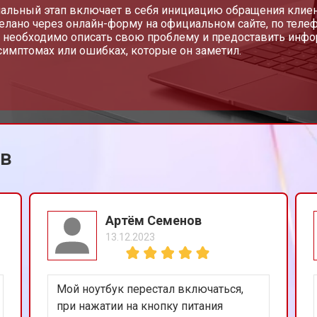
от 60 мин
о
чальный этап включает в себя инициацию обращения клиен
елано через онлайн-форму на официальном сайте, по телеф
 необходимо описать свою проблему и предоставить инфор
имптомах или ошибках, которые он заметил.
от 110 мин
о
от 50 мин
о
ов
от 40 мин
о
от 80 мин
о
Артём Семенов
13.12.2023
от 50 мин
о
Мой ноутбук перестал включаться,
от 70 мин
о
при нажатии на кнопку питания