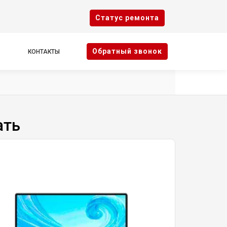
Cтатус ремонта
Oбратный звонок
КОНТАКТЫ
ать