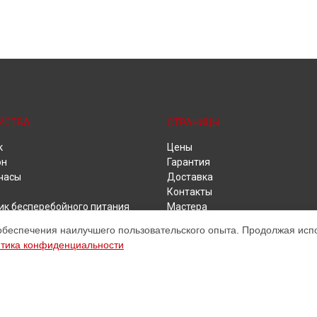
ЙСТВА
СТРАНИЦЫ
к
Цены
он
Гарантия
часы
Доставка
Контакты
ик бесперебойного питания
Мастера
 видеонаблюдения
Карта сайта
обеспечения наилучшего пользовательского опыта. Продолжая испол
ики
тика конфиденциальности
ет
бук
и