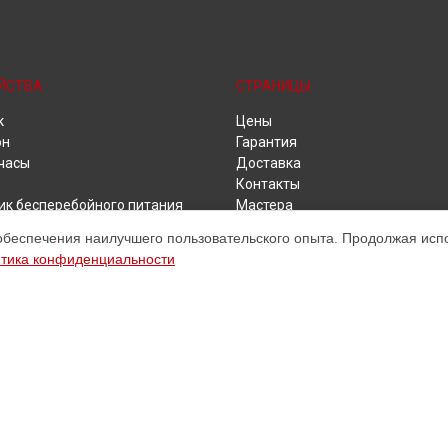
ЙСТВА
СТРАНИЦЫ
к
Цены
он
Гарантия
часы
Доставка
Контакты
ик бесперебойного питания
Мастера
 видеонаблюдения
Карта сайта
обеспечения наилучшего пользовательского опыта. Продолжая испол
ики
тика конфиденциальности
ет
бук
и
ом обслуживании устройств Huawei. Хотя мы и не представляем официа