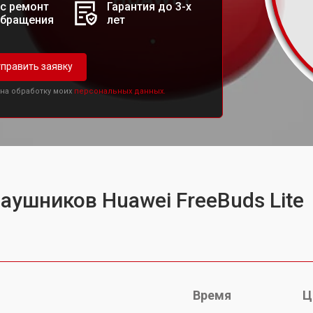
с ремонт
Гарантия до 3-х
обращения
лет
править заявку
 на обработку моих
персональных данных.
аушников Huawei FreeBuds Lite
Время
Ц