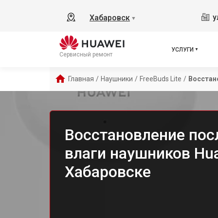
у
Хабаровск
▼
УСЛУГИ
Сервисный ремонт
Главная
/
Наушники
/
FreeBuds Lite
/
Восстан
Восстановление пос
влаги наушников Hua
Хабаровске