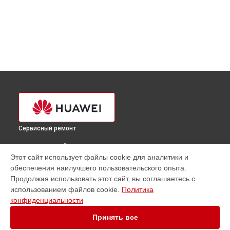
Сервисный ремонт
ВЫБЕРИ СВОЙ ГОРОД
Этот сайт использует файлы cookie для аналитики и
Ремонт Bluetooth передатчика наушников FreeBuds Lite
обеспечения наилучшего пользовательского опыта.
Huawei в
Краснодаре
Продолжая использовать этот сайт, вы соглашаетесь с
Ремонт Bluetooth передатчика наушников FreeBuds Lite
использованием файлов cookie.
Политика
Huawei в
Ростове-на-Дону
конфиденциальности
Ремонт Bluetooth передатчика наушников FreeBuds Lite
Huawei в
Нижнем Новгороде
Принять все
Ремонт Bluetooth передатчика наушников FreeBuds Lite