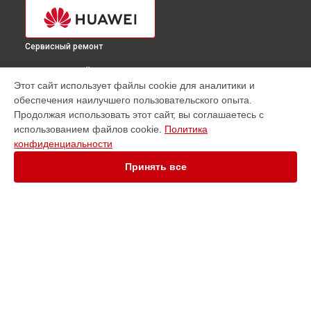
Сервисный ремонт
ВЫБЕРИ СВОЙ ГОРОД
Этот сайт использует файлы cookie для аналитики и
Ремонт блока питания источника бесперебойного питания
обеспечения наилучшего пользовательского опыта.
UPS2000-G-20KRTL Huawei в
Краснодаре
Продолжая использовать этот сайт, вы соглашаетесь с
Ремонт блока питания источника бесперебойного питания
использованием файлов cookie.
Политика
UPS2000-G-20KRTL Huawei в
Ростове-на-Дону
конфиденциальности
Ремонт блока питания источника бесперебойного питания
UPS2000-G-20KRTL Huawei в
Нижнем Новгороде
Принять все
Ремонт блока питания источника бесперебойного питания
UPS2000-G-20KRTL Huawei в
Новосибирске
Ремонт блока питания источника бесперебойного питания
UPS2000-G-20KRTL Huawei в
Челябинске
Ремонт блока питания источника бесперебойного питания
УСТРОЙСТВА
UPS2000-G-20KRTL Huawei в
Екатеринбурге
Ремонт блока питания источника бесперебойного питания
Ноутбук
UPS2000-G-20KRTL Huawei в
Казани
Телефон
Ремонт блока питания источника бесперебойного питания
Смарт-часы
UPS2000-G-20KRTL Huawei в
Уфе
Сервер